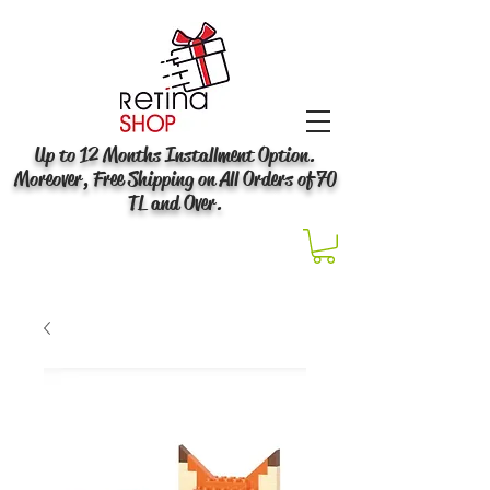
Up to 12 Months Installment Option.
Moreover, Free Shipping on All Orders of 70
TL and Over.