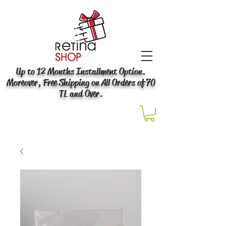
Up to 12 Months Installment Option.
Moreover, Free Shipping on All Orders of 70
TL and Over.