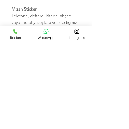
Mizah Sticker.
Telefona, deftere, kitaba, ahşap
veya metal yüzeylere ve istediğiniz
her yere yapıştırabilirsiniz.
Sudan zarar görmez.
Telefon
WhatsApp
İnstagram
Birinci sınıf kalitedir.
5-7 cm arası, Hepsi tek tek
poşetlidir.
Kendi imalatımız olup Foto
çekimleri bize aittir.
İsteyene Toptan Satışımız VARDIR.
Banka Hesap Numaralarımız:
Kuveyt Türk TR590020500009472657700001 --
Akbank IBAN: TR370004600033888000207635
Garanti bank TR550006200158600006679466 --