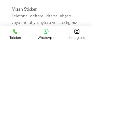
Mizah Sticker.
Telefona, deftere, kitaba, ahşap
veya metal yüzeylere ve istediğiniz
her yere yapıştırabilirsiniz.
Sudan zarar görmez.
Telefon
WhatsApp
İnstagram
Birinci sınıf kalitedir.
5-7 cm arası, Hepsi tek tek
poşetlidir.
Kendi imalatımız olup Foto
çekimleri bize aittir.
İsteyene Toptan Satışımız VARDIR.
Banka Hesap Numaralarımız:
Kuveyt Türk TR590020500009472657700001 --
Akbank IBAN: TR370004600033888000207635
Garanti bank TR550006200158600006679466 --