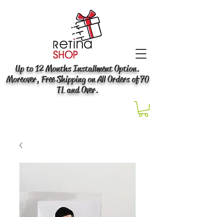
Up to 12 Months Installment Option.
Moreover, Free Shipping on All Orders of 70
TL and Over.