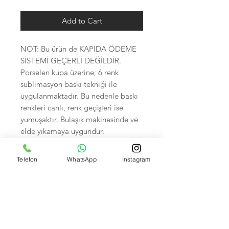
Add to Cart
NOT: Bu ürün de KAPIDA ÖDEME
SİSTEMİ GEÇERLİ DEĞİLDİR.
Porselen kupa üzerine; 6 renk
sublimasyon baskı tekniği ile
uygulanmaktadır. Bu nedenle baskı
renkleri canlı, renk geçişleri ise
yumuşaktır. Bulaşık makinesinde ve
elde yıkamaya uygundur.
Kupa Bardaklar Özel kutunsunda
Telefon
WhatsApp
İnstagram
hediyelik olarak kırılmayacak şekilde
kargolanacaktır.
Ürünlerimiz Porselen olup Renkleri
Çıkmaz.
FOTOĞRAFLARINIZI WHATSAPP