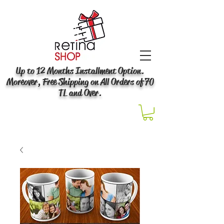
Up to 12 Months Installment Option.
Moreover, Free Shipping on All Orders of 70
TL and Over.